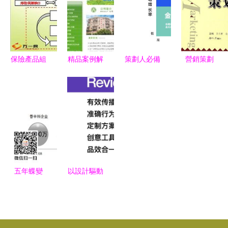
下載到專業
劃新范式
應用
保險產品組
精品案例解
策劃人必備
營銷策劃
合設計理念
析 駿域網
的42個營銷
21世紀高職
與營銷策劃
絡如何打造
模型，有思
高專市場營
全解析
卓越的深圳
路才能反套
銷與電子商
網站建設與
路 市場營
務專業核心
數字營銷生
銷策劃的思
能力構建
態
維武器庫
五年蝶變
以設計驅動
鴻興源調味
增長 許鑫
品從2000
談品牌營銷
萬到6億的
設計的有效