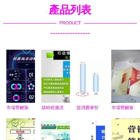
產品列表
PRODUCT
----------------
市場營銷策
娃哈哈激活
從消費者智
市場營銷策
劃方案PPT
2013-2016
慧到省級市
劃與戰略
模板 從熊
年度市場營
場藍圖 共
第六版洞察
貓辦公高效
銷策劃方案
創式營銷策
與實踐