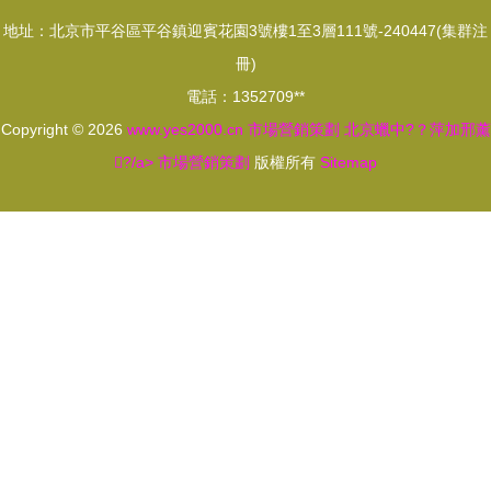
營銷策劃之
之道
地址：北京市平谷區平谷鎮迎賓花園3號樓1至3層111號-240447(集群注
路
冊)
電話：1352709**
Copyright © 2026
www.yes2000.cn
市場營銷策劃
北京蠟中?？萍加邢薰
?/a>
市場營銷策劃
版權所有
Sitemap