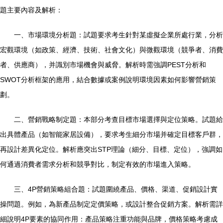
題主要內容及解析：
一、市場環境分析題：試題要求考生針對某虛擬企業所處行業，分析
宏觀環境（如政策、經濟、技術、社會文化）與微觀環境（競爭者、消費
者、供應商），并識別市場機會與威脅。解析時需強調PEST分析和
SWOT分析框架的應用，結合數據或案例說明環境因素如何影響營銷策
劃。
二、營銷戰略制定題：本部分考查目標市場選擇與定位策略。試題給
出具體產品（如智能家居設備），要求考生細分市場并確定目標客戶群，
再設計差異化定位。解析應突出STP理論（細分、目標、定位），強調如
何通過消費者需求分析和競爭對比，制定有效的市場進入策略。
三、4P營銷策略組合題：試題圍繞產品、價格、渠道、促銷設計實
操問題。例如，為新產品制定定價策略，或設計整合促銷方案。解析需詳
細說明4P要素的協同作用：產品策略注重功能與品牌，價格策略考慮成