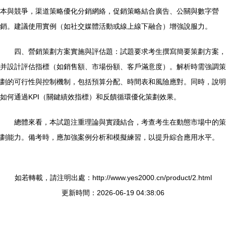
本與競爭，渠道策略優化分銷網絡，促銷策略結合廣告、公關與數字營
銷。建議使用實例（如社交媒體活動或線上線下融合）增強說服力。
四、營銷策劃方案實施與評估題：試題要求考生撰寫簡要策劃方案，
并設計評估指標（如銷售額、市場份額、客戶滿意度）。解析時需強調策
劃的可行性與控制機制，包括預算分配、時間表和風險應對。同時，說明
如何通過KPI（關鍵績效指標）和反饋循環優化策劃效果。
總體來看，本試題注重理論與實踐結合，考查考生在動態市場中的策
劃能力。備考時，應加強案例分析和模擬練習，以提升綜合應用水平。
如若轉載，請注明出處：http://www.yes2000.cn/product/2.html
更新時間：2026-06-19 04:38:06